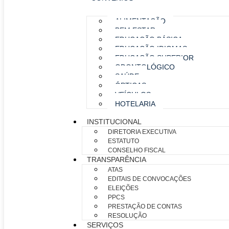
ALIMENTAÇÃO
BEM ESTAR
EDUCAÇÃO BÁSICA
EDUCAÇÃO IDIOMAS
EDUCAÇÃO SUPERIOR
ODONTOLÓGICO
SAÚDE
ÓPTICAS
VEÍCULOS
HOTELARIA
INSTITUCIONAL
DIRETORIA EXECUTIVA
ESTATUTO
CONSELHO FISCAL
TRANSPARÊNCIA
ATAS
EDITAIS DE CONVOCAÇÕES
ELEIÇÕES
PPCS
PRESTAÇÃO DE CONTAS
RESOLUÇÃO
SERVIÇOS