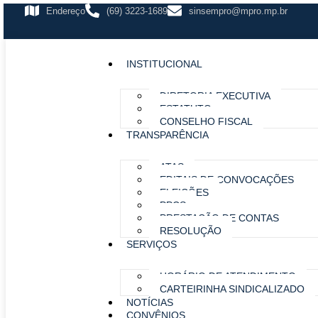
Endereço
(69) 3223-1689
sinsempro@mpro.mp.br
INSTITUCIONAL
DIRETORIA EXECUTIVA
ESTATUTO
CONSELHO FISCAL
TRANSPARÊNCIA
ATAS
EDITAIS DE CONVOCAÇÕES
ELEIÇÕES
PPCS
PRESTAÇÃO DE CONTAS
RESOLUÇÃO
SERVIÇOS
HORÁRIO DE ATENDIMENTO
CARTEIRINHA SINDICALIZADO
NOTÍCIAS
CONVÊNIOS