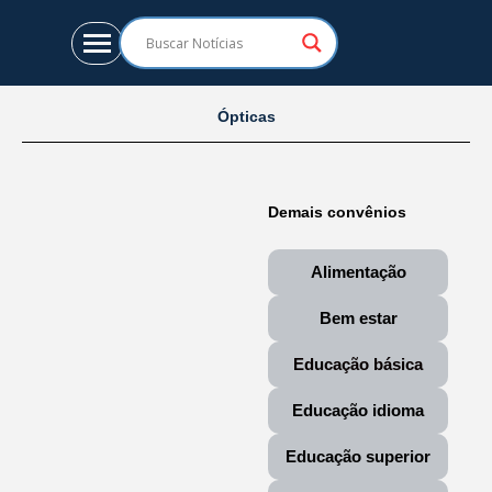
Ópticas
CHARL’S ÓPTICA
Demais convênios
Mais uma parceria agora os
filiados e seus dependentes
Alimentação
têm descontos exclusivo na
CHARL’S ÓPTICA. Para
Bem estar
usufruir dos benefícios o...
Leia mais
Educação básica
Óptica Certa
Educação idioma
Mais uma parceria agora os
filiados e seus dependentes
Educação superior
têm descontos exclusivo no
restaurante ÓPTICA