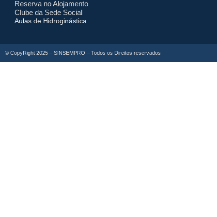
Reserva no Alojamento
Clube da Sede Social
Aulas de Hidroginástica
© CopyRight 2025 –
SINSEMPRO – Todos os Direitos reservados