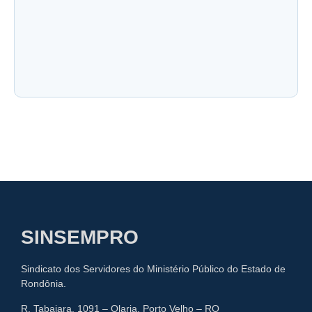
Nota do Sindicato à Seus Filiados
Visita institucional às Comarcas de Colorado do
Oeste e Cerejeiras
SINSEMPRO
Sindicato dos Servidores do Ministério Público do Estado de
Rondônia.
R. Tabajara, 1091 – Olaria, Porto Velho – RO